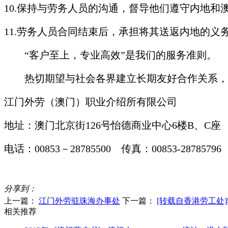
10.
保持与劳务人员的沟通，督导他们
遵守内地和
11.
劳务人员合同结束后，承担将其送返内地的义
“客户至上，专业高效”
是我们的服务准则。
热切期望与社会各界建立长期友好合作关系，
江门外劳（澳门）职业介绍所有限公司
地址：澳门北京街
126
号怡德商业中心
6
楼
B
、
C
座
电话：
00853
－
28
785500
传真：
00853-28785796
分享到：
上一篇：
江门外劳驻珠海办事处
下一篇：
[转载自香港劳工处
相关推荐