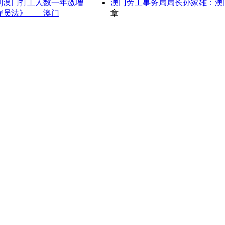
到澳门打工人数一年激增
澳门劳工事务局局长孙家雄：澳
雇员法》——澳门
章