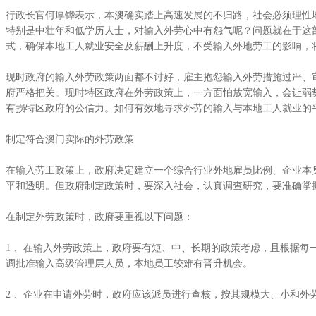
行政长官何厚铧表示，本澳确实踏上高速发展的不归路，社会必须理性
特别是中壮年和低学历人士，对输入外劳心中有怨气呢？问题就在于这
式，确保本地工人就业安全及薪酬上升度，不受输入外地劳工的影响，
现时政府的输入外劳政策两面都不讨好，雇主抱怨输入外劳措施过严、
府严格把关。现时特区政府在外劳政策上，一方面怕放宽输入，会让弱
有损特区政府的公信力。如何有效地寻求外劳的输入与本地工人就业的
制定符合澳门实际的外劳政策
在输入劳工政策上，政府决定建立一个综合行业外地雇员比例、企业本
平和透明。但政府制定政策时，要深入社会，认真调查研究，要准确掌
在制定外劳政策时，政府要重视以下问题：
1 、在输入外劳政策上，政府要有短、中、长期的政策考虑，且根据
调批准输入高级管理层人员，本地员工较难有晋升机会。
2 、企业在申请外劳时，政府应该派员进行查核，按其规模大、小和