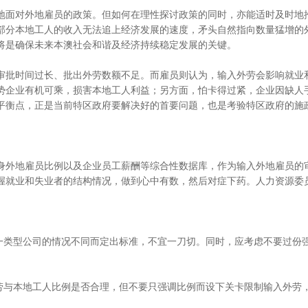
地面对外地雇员的政策。但如何在理性探讨政策的同时，亦能适时及时地
部分本地工人的收入无法追上经济发展的速度，矛头自然指向数量猛增的
将是确保未来本澳社会和谐及经济持续稳定发展的关键。
审批时间过长、批出外劳数额不足。而雇员则认为，输入外劳会影响就业
势企业有机可乘，损害本地工人利益；另方面，怕卡得过紧，企业因缺人
平衡点，正是当前特区政府要解决好的首要问题，也是考验特区政府的施
身外地雇员比例以及企业员工薪酬等综合性数据库，作为输入外地雇员的
握就业和失业者的结构情况，做到心中有数，然后对症下药。人力资源委
每一类型公司的情况不同而定出标准，不宜一刀切。同时，应考虑不要过份
外劳与本地工人比例是否合理，但不要只强调比例而设下关卡限制输入外劳