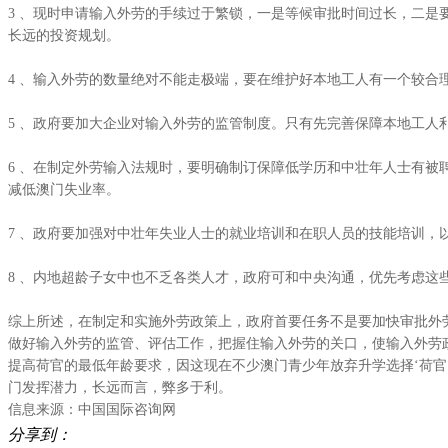
3 、现时申请输入外劳的手续过于繁锁，一是等候审批时间过长，二
长远的投资规划。
4 、输入外劳的数量绝对不能走极端，要在维护好本地工人有一个较
5 、政府要加大企业对输入外劳的监管制度。只有先完善保障本地工
6 、在制定外劳输入法规时，要明确制订保障低学历和中壮年人士有
减低澳门失业率。
7 、政府要加强对中壮年失业人士的就业培训和在职人员的技能培训
8 、内地超龄子女中也不乏各类人才，政府可和中央沟通，优先考虑
综上所述，在制定和实施外劳政策上，政府首要任务不是要加快审批外
做好输入外劳的监管、评估工作，把握住输入外劳的关口，使输入外劳
提高荷官的最低年龄要求，因这现在不少澳门青少年放弃升学选择‘荷官
门发挥潜力，长远而言，弊多于利。
信息来源：中国国际咨询网
分享到：