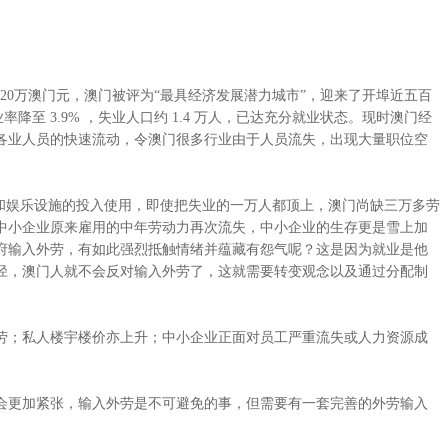
近 20万澳门元，澳门被评为“最具经济发展潜力城市”，迎来了开埠近五百
降至 3.9% ，失业人口约 1.4 万人，已达充分就业状态。现时澳门经
各业人员的快速流动，令澳门很多行业由于人员流失，出现大量职位空
间大型酒店和娱乐设施的投入使用，即使把失业的一万人都顶上，澳门尚缺三万多劳
中小企业原来雇用的中年劳动力再次流失，中小企业的生存更是雪上加
府输入外劳，有如此强烈抵触情绪并蕴藏有怨气呢？这是因为就业是他
径，澳门人就不会反对输入外劳了，这就需要转变观念以及通过分配制
劳；私人楼宇楼价亦上升；中小企业正面对员工严重流失或人力资源成
会更加紧张，输入外劳是不可避免的事，但需要有一套完善的外劳输入