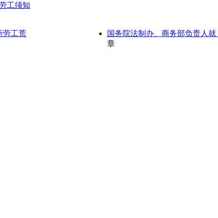
入劳工须知
新劳工荒
国务院法制办、商务部负责人就
章