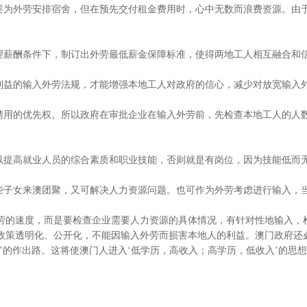
是要为外劳安排宿舍，但在预先交付租金费用时，心中无数而浪费资源。由
合理薪酬条件下，制订出外劳最低薪金保障标准，使得两地工人相互融合和
人利益的输入外劳法规，才能增强本地工人对政府的信心，减少对放宽输入
被聘用的优先权。所以政府在审批企业在输入外劳前，先检查本地工人的人
，以提高就业人员的综合素质和职业技能，否则就是有岗位，因为技能低而
这些子女来澳团聚，又可解决人力资源问题。也可作为外劳考虑进行输入，
劳的速度，而是要检查企业需要人力资源的具体情况，有针对性地输入，
政策透明化、公开化，不能因输入外劳而损害本地人的利益。澳门政府还
’的作出路。这将使澳门人进入‘低学历，高收入；高学历，低收入’的思