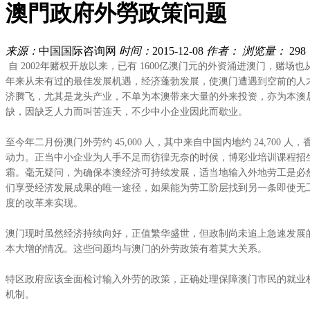
澳門政府外勞政策问题
来源：
中国国际咨询网
时间：
2015-12-08
作者：
浏览量：
298
自 2002年赌权开放以来，已有 1600亿澳门元的外资涌进澳门，赌
年来从未有过的最佳发展机遇，经济蓬勃发展，使澳门遭遇到空前的人才荒。目前
济腾飞，尤其是龙头产业，不单为本澳带来大量的外来投资，亦为本澳
缺，因缺乏人力而叫苦连天，不少中小企业因此而歇业。
至今年二月份澳门外劳约 45,000 人，其中来自中国内地约 24,70
动力。正当中小企业为人手不足而彷徨无奈的时候，博彩业培训课程招
霜。毫无疑问，为确保本澳经济可持续发展，适当地输入外地劳工是必
们享受经济发展成果的唯一途径，如果能为劳工阶层找到另一条即使无
度的改革来实现。
澳门现时虽然经济持续向好，正值繁华盛世，但政制尚未追上急速发展
本大增的情况。这些问题均与澳门的外劳政策有着莫大关系。
特区政府应该全面检讨输入外劳的政策，正确处理保障澳门市民的就业
机制。