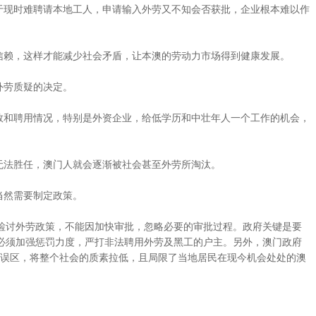
于现时难聘请本地工人，申请输入外劳又不知会否获批，企业根本难以作
信赖，这样才能减少社会矛盾，让本澳的劳动力市场得到健康发展。
外劳质疑的决定。
数和聘用情况，特别是外资企业，给低学历和中壮年人一个工作的机会，
无法胜任，澳门人就会逐渐被社会甚至外劳所淘汰。
当然需要制定政策。
检讨外劳政策，不能因加快审批，忽略必要的审批过程。政府关键是要
必须加强惩罚力度，严打非法聘用外劳及黑工的户主。另外，澳门政府
想误区，将整个社会的质素拉低，且局限了当地居民在现今机会处处的澳