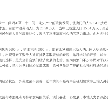
场也从十一间增加至二十一间，龙头产业的强势发展，使澳门的人均 GDP接
本澳劳动人口为 26.58 万人，当中已就业人口 25.54 万人，失业率
居民创造大量的高薪职位，激活了本澳沉寂已久的劳动力市场。面对各行
0 人，香港约 8600 人，菲律宾约 5900 人。随着永利和威尼斯人的几
生，出现引来了数千人通宵排队索取表格的奇观。这种求职的旺景，却令
然的选择，是完全符合澳门经济发展的态势。但为何澳门不少市民对于政
工可做，也可分享到经济发展成果，也可享受到丰厚的社会福利待遇的途
的经济状况，外劳政策不完善，近年坊间不断有声音强烈要求停止输入外
权益与本澳经济可持续发展的关系。澳门要进一步发展，本地人力资源必